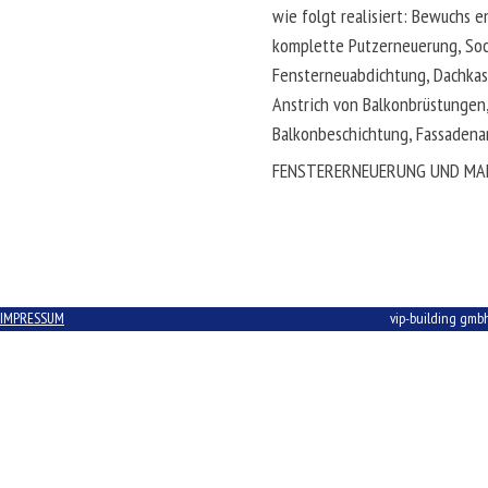
wie folgt realisiert: Bewuchs e
komplette Putzerneuerung, Soc
Fensterneuabdichtung, Dachkas
Anstrich von Balkonbrüstungen
Balkonbeschichtung, Fassadenan
Beitrags-
FENSTERERNEUERUNG UND MA
Navigation
IMPRESSUM
vip-building gmb