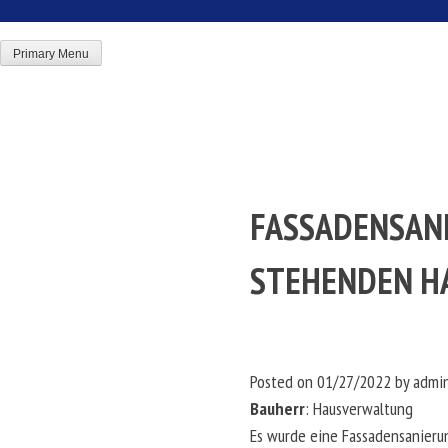
Skip
to
Primary Menu
content
FASSADENSAN
STEHENDEN HA
Posted on
01/27/2022
by
admi
Bauherr
: Hausverwaltung
Es wurde eine Fassadensanieru